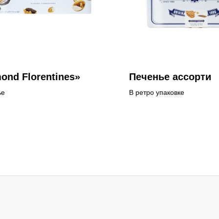
ond Florentines»
Печенье ассорти
ье
В ретро упаковке